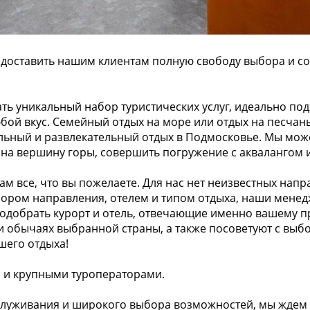
редоставить нашим клиентам полную свободу выбора и с
ь уникальный набор туристических услуг, идеально по
ой вкус. Семейный отдых на море или отдых на песчаны
льный и развлекательный отдых в Подмосковье. Мы мо
на вершину горы, совершить погружение с аквалангом и
ам все, что вы пожелаете. Для нас нет неизвестных напр
бором направления, отелем и типом отдыха, наши менед
одобрать курорт и отель, отвечающие именно вашему п
и обычаях выбранной страны, а также посоветуют с выбо
шего отдыха!
 и крупными туроператорами.
бслуживания и широкого выбора возможностей, мы ждем 